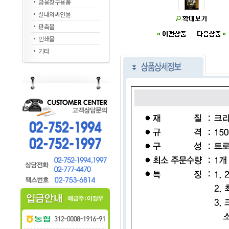
금융창구용품
실내외싸인물
판촉물
인쇄물
기타