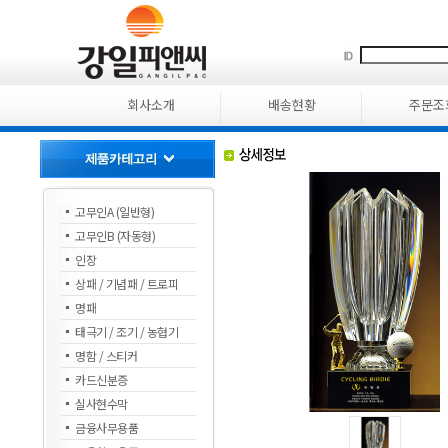
회사소개
배송현황
주문조
고무인A (일반형)
고무인B (자동형)
인장
상패 / 기념패 / 트로피
명패
태극기 / 조기 / 농협기
명함 / 스티커
카드신분증
실사현수막
금융사무용품