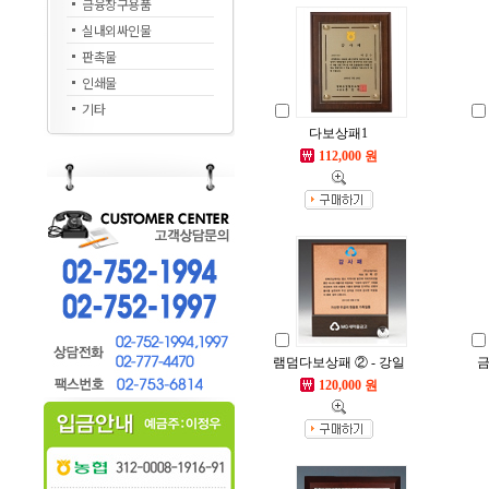
금융창구용품
실내외싸인물
판촉물
인쇄물
기타
다보상패1
112,000 원
램덤다보상패 ② - 강일
금
120,000 원