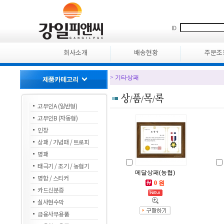
회사소개
배송현황
주문조
> 기타상패
고무인A (일반형)
고무인B (자동형)
인장
상패 / 기념패 / 트로피
명패
태극기 / 조기 / 농협기
메달상패(농협)
명함 / 스티커
0 원
카드신분증
실사현수막
금융사무용품