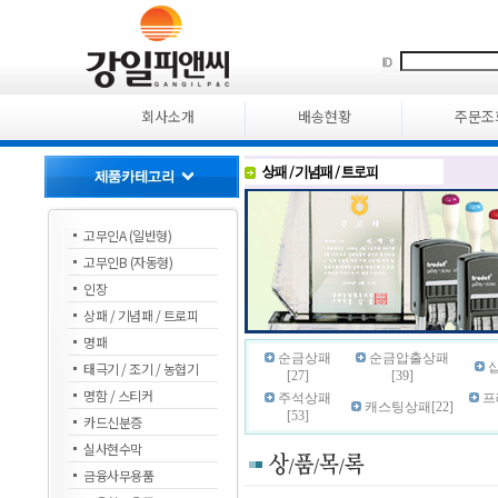
회사소개
배송현황
주문조
고무인A (일반형)
고무인B (자동형)
인장
상패 / 기념패 / 트로피
명패
순금상패
순금압출상패
태극기 / 조기 / 농협기
십
[27]
[39]
명함 / 스티커
주석상패
프
캐스팅상패[22]
[53]
카드신분증
실사현수막
금융사무용품