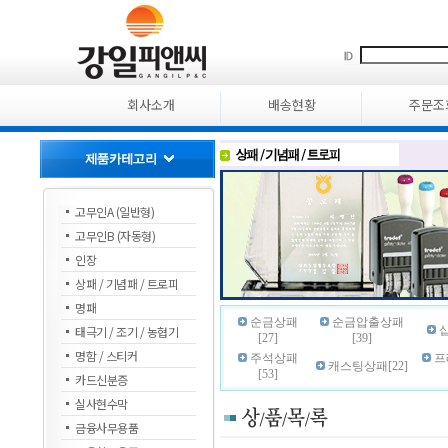
회사소개
배송현황
주문조
고무인A (일반형)
고무인B (자동형)
인장
상패 / 기념패 / 트로피
명패
순금상패
순금압출상패
태극기 / 조기 / 농협기
십
[27]
[39]
명함 / 스티커
주석상패
프
캐스팅상패[22]
[53]
카드신분증
실사현수막
금융사무용품