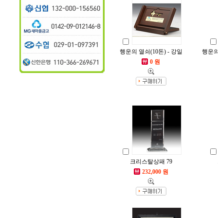
행운의 열쇠(10돈) - 강일
행운의
0 원
크리스탈상패 79
232,000 원