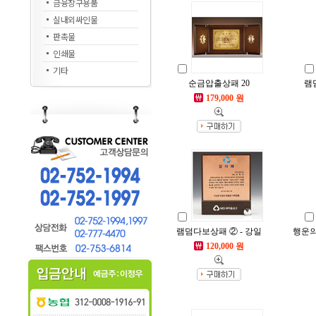
금융창구용품
실내외싸인물
판촉물
인쇄물
기타
순금압출상패 20
램
179,000 원
램덤다보상패 ② - 강일
행운의
120,000 원