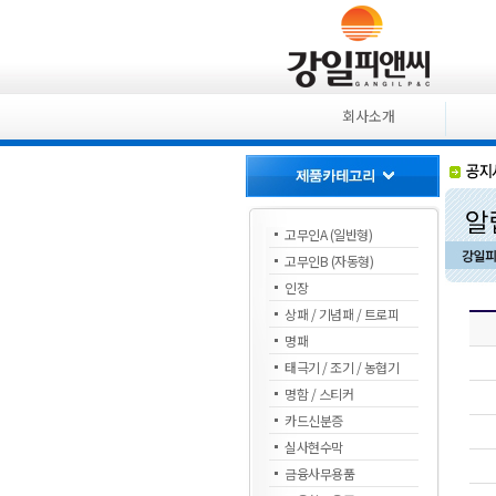
회사소개
고무인A (일반형)
고무인B (자동형)
인장
상패 / 기념패 / 트로피
명패
태극기 / 조기 / 농협기
명함 / 스티커
카드신분증
실사현수막
금융사무용품