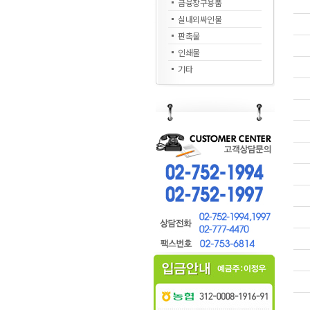
금융창구용품
실내외싸인물
판촉물
인쇄물
기타