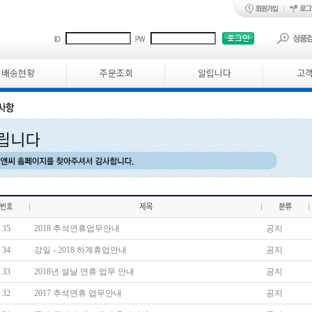
배송현황
주문조회
알립니다
고
35
2018 추석연휴업무안내
공지
34
강일 - 2018 하계휴업안내
공지
33
2018년 설날 연휴 업무 안내
공지
32
2017 추석연휴 업무안내
공지